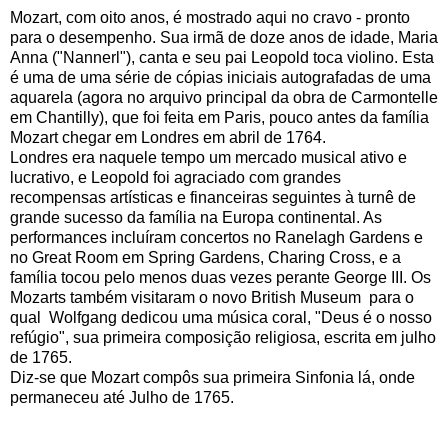
Mozart, com oito anos, é mostrado aqui no cravo - pronto
para o desempenho. Sua irmã de doze anos de idade, Maria
Anna ("Nannerl"), canta e seu pai Leopold toca violino. Esta
é uma de uma série de cópias iniciais autografadas de uma
aquarela (agora no arquivo principal da obra de Carmontelle
em Chantilly), que foi feita em Paris, pouco antes da família
Mozart chegar em Londres em abril de 1764.
Londres era naquele tempo um mercado musical ativo e
lucrativo, e Leopold foi agraciado com grandes
recompensas artísticas e financeiras seguintes à turnê de
grande sucesso da família na Europa continental. As
performances incluíram concertos no Ranelagh Gardens e
no Great Room em Spring Gardens, Charing Cross, e a
família tocou pelo menos duas vezes perante George III. Os
Mozarts também visitaram o novo British Museum para o
qual Wolfgang dedicou uma música coral, "Deus é o nosso
refúgio", sua primeira composição religiosa, escrita em julho
de 1765.
Diz-se que Mozart compôs sua primeira Sinfonia lá, onde
permaneceu até Julho de 1765.