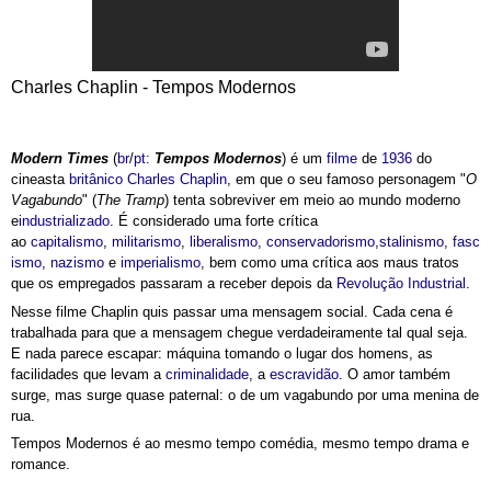
Charles Chaplin - Tempos Modernos
Modern Times
(
br
/
pt
:
Tempos Modernos
) é um
filme
de
1936
do
cineasta
britânico
Charles Chaplin
, em que o seu famoso personagem "
O
Vagabundo
" (
The Tramp
) tenta sobreviver em meio ao mundo moderno
e
industrializado
. É considerado uma forte crítica
ao
capitalismo
,
militarismo
,
liberalismo
,
conservadorismo
,
stalinismo
,
fasc
ismo
,
nazismo
e
imperialismo
, bem como uma crítica aos maus tratos
que os empregados passaram a receber depois da
Revolução Industrial
.
Nesse filme Chaplin quis passar uma mensagem social. Cada cena é
trabalhada para que a mensagem chegue verdadeiramente tal qual seja.
E nada parece escapar: máquina tomando o lugar dos homens, as
facilidades que levam a
criminalidade
, a
escravidão
. O amor também
surge, mas surge quase paternal: o de um vagabundo por uma menina de
rua.
Tempos Modernos é ao mesmo tempo comédia, mesmo tempo drama e
romance.