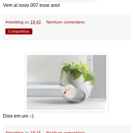
Vem aí novo 007 esse ano!
Arteeblog
às
18:42
Nenhum comentário:
Compartilhar
Dois em um :-)
Arteeblog
às
18:15
Nenhum comentário: