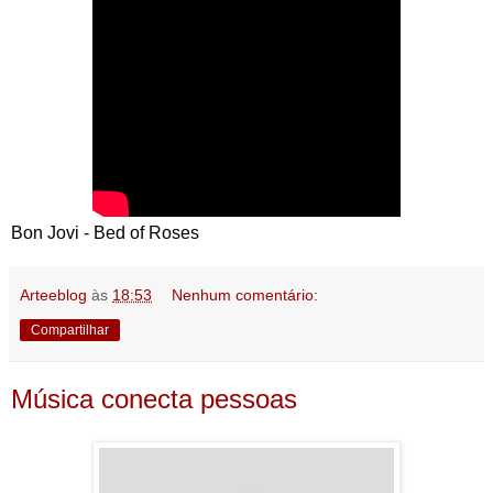
Bon Jovi - Bed of Roses
Arteeblog
às
18:53
Nenhum comentário:
Compartilhar
Música conecta pessoas