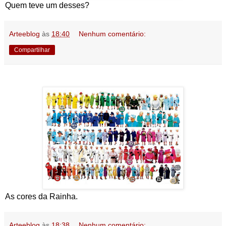
Quem teve um desses?
Arteeblog
às
18:40
Nenhum comentário:
Compartilhar
As cores da Rainha.
Arteeblog
às
18:38
Nenhum comentário: