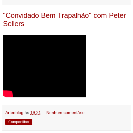
"Convidado Bem Trapalhão" com Peter
Sellers
Arteeblog
às
19:21
Nenhum comentário:
Compartilhar