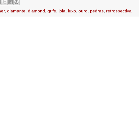
ner
,
diamante
,
diamond
,
grife
,
joia
,
luxo
,
ouro
,
pedras
,
retrospectiva