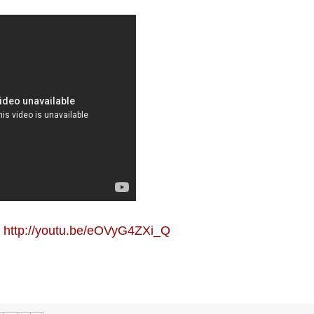
:
http://youtu.be/eOVyG4ZXi_Q