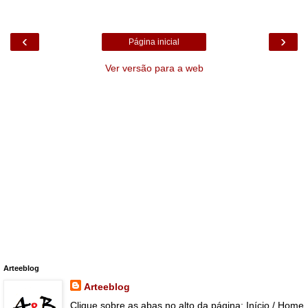
‹
›
Página inicial
Ver versão para a web
Arteeblog
Arteeblog
Clique sobre as abas no alto da página: Início / Home