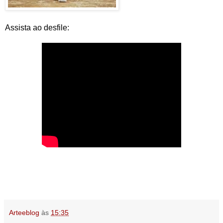
Assista ao desfile:
Arteeblog
às
15:35