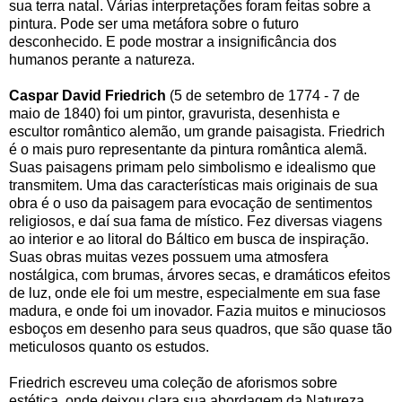
sua terra natal. Várias interpretações foram feitas sobre a
pintura. Pode ser uma metáfora sobre o futuro
desconhecido. E pode mostrar a insignificância dos
humanos perante a natureza.
Caspar David Friedrich
(5 de setembro de 1774 - 7 de
maio de 1840) foi um pintor, gravurista, desenhista e
escultor romântico alemão, um grande paisagista. Friedrich
é o mais puro representante da pintura romântica alemã.
Suas paisagens primam pelo simbolismo e idealismo que
transmitem. Uma das características mais originais de sua
obra é o uso da paisagem para evocação de sentimentos
religiosos, e daí sua fama de místico. Fez diversas viagens
ao interior e ao litoral do Báltico em busca de inspiração.
Suas obras muitas vezes possuem uma atmosfera
nostálgica, com brumas, árvores secas, e dramáticos efeitos
de luz, onde ele foi um mestre, especialmente em sua fase
madura, e onde foi um inovador. Fazia muitos e minuciosos
esboços em desenho para seus quadros, que são quase tão
meticulosos quanto os estudos.
Friedrich escreveu uma coleção de aforismos sobre
estética, onde deixou clara sua abordagem da Natureza.