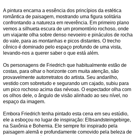
A pintura encarna a essência dos princípios da estética
romântica de paisagem, mostrando uma figura solitária
confrontando a natureza em reverência. Em primeiro plano
vemos a silhueta escura de um promontório rochoso, onde
um viajante olha sobre denso nevoeiro e pináculos de rocha
do vale, para as montanhas e picos distantes. O trecho
cênico é dominado pelo espaço profundo de uma vista,
levando-nos a querer saber o que está além.
Os personagens de Friedrich que habitualmente estão de
costas, para olhar o horizonte com muita atenção, são
provavelmente autorretratos do artista. Seu andarilho,
vestido com sobretudo e segurando um cajado, subiu para
um pico rochoso acima das névoas. O espectador olha com
os olhos dele, o ângulo de visão alinhado ao seu nível, no
espaço da imagem.
Embora Friedrich tenha pintado esta cena em seu estúdio,
ele a esboçou no lugar de inspiração: Elbsandsteingebirge,
na Saxônia e Bohemia. Ele sempre foi inspirado pela
paisagem alemã e profundamente comovido pela beleza de