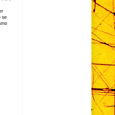
er
o se
ismo