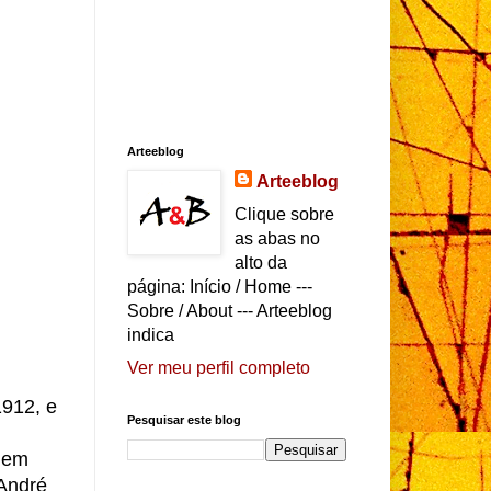
Arteeblog
Arteeblog
Clique sobre
as abas no
alto da
página: Início / Home ---
Sobre / About --- Arteeblog
indica
Ver meu perfil completo
1912, e
Pesquisar este blog
a em
 André