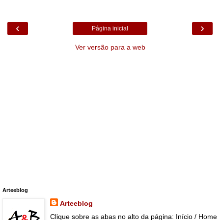
‹
›
Página inicial
Ver versão para a web
Arteeblog
Arteeblog
Clique sobre as abas no alto da página: Início / Home