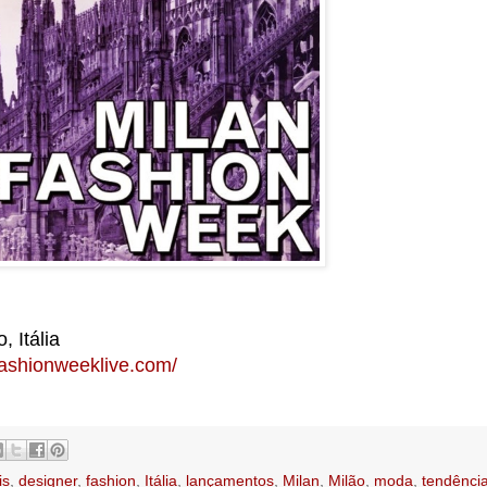
 Itália
nfashionweeklive.com/
is
,
designer
,
fashion
,
Itália
,
lançamentos
,
Milan
,
Milão
,
moda
,
tendênci