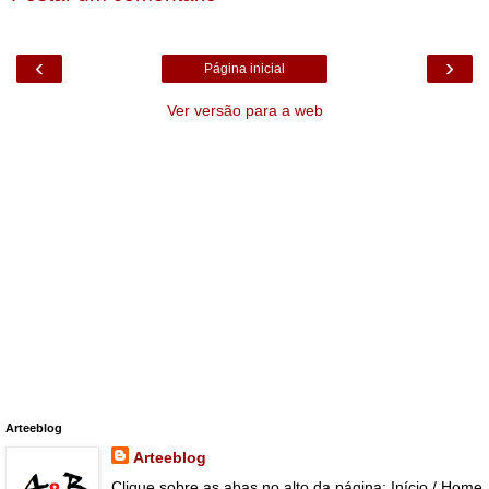
‹
›
Página inicial
Ver versão para a web
Arteeblog
Arteeblog
Clique sobre as abas no alto da página: Início / Home