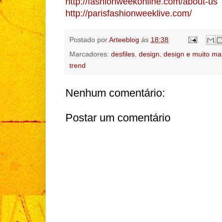
http://fashionweekonline.com/about-us
http://parisfashionweeklive.com/
Postado por
Arteeblog
às
18:38
Marcadores:
desfiles
,
design
,
design e muito ma
trend
Nenhum comentário:
Postar um comentário