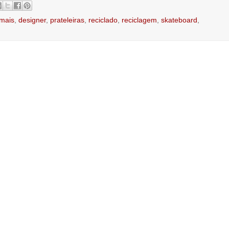
 mais
,
designer
,
prateleiras
,
reciclado
,
reciclagem
,
skateboard
,