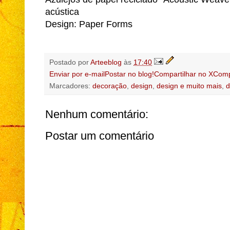
acústica
Design: Paper Forms
Postado por
Arteeblog
às
17:40
Enviar por e-mail
Postar no blog!
Compartilhar no X
Comp
Marcadores:
decoração
,
design
,
design e muito mais
,
d
Nenhum comentário:
Postar um comentário