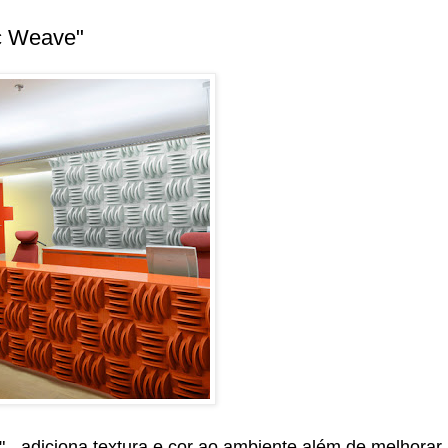
ic Weave"
 - adiciona textura e cor ao ambiente além de melhorar