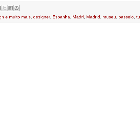
gn e muito mais
,
designer
,
Espanha
,
Madri
,
Madrid
,
museu
,
passeio
,
t