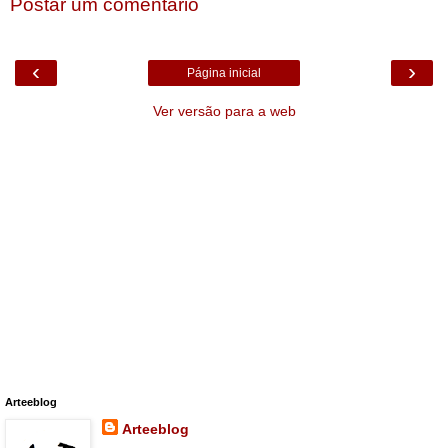
Postar um comentário
‹
›
Página inicial
Ver versão para a web
Arteeblog
Arteeblog