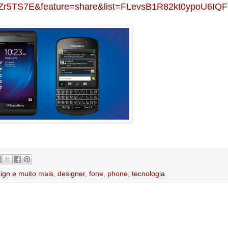
xZr5TS7E&feature=share&list=FLevsB1R82kt0ypoU6IQ
ign e muito mais
,
designer
,
fone
,
phone
,
tecnologia