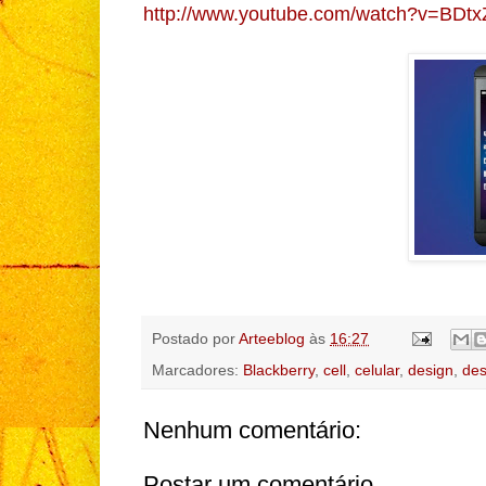
http://www.youtube.com/watch?v=BDt
Postado por
Arteeblog
às
16:27
Marcadores:
Blackberry
,
cell
,
celular
,
design
,
des
Nenhum comentário:
Postar um comentário