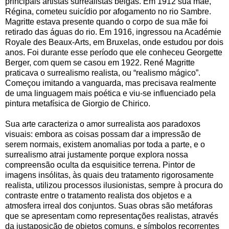
principais artistas surrealistas belgas. Em 1912 sua mãe,
Régina, cometeu suicídio por afogamento no rio Sambre.
Magritte estava presente quando o corpo de sua mãe foi
retirado das águas do rio. Em 1916, ingressou na Académie
Royale des Beaux-Arts, em Bruxelas, onde estudou por dois
anos. Foi durante esse período que ele conheceu Georgette
Berger, com quem se casou em 1922. René Magritte
praticava o surrealismo realista, ou “realismo mágico”.
Começou imitando a vanguarda, mas precisava realmente
de uma linguagem mais poética e viu-se influenciado pela
pintura metafísica de Giorgio de Chirico.
Sua arte caracteriza o amor surrealista aos paradoxos
visuais: embora as coisas possam dar a impressão de
serem normais, existem anomalias por toda a parte, e o
surrealismo atrai justamente porque explora nossa
compreensão oculta da esquisitice terrena. Pintor de
imagens insólitas, às quais deu tratamento rigorosamente
realista, utilizou processos ilusionistas, sempre à procura do
contraste entre o tratamento realista dos objetos e a
atmosfera irreal dos conjuntos. Suas obras são metáforas
que se apresentam como representações realistas, através
da justaposição de objetos comuns, e símbolos recorrentes