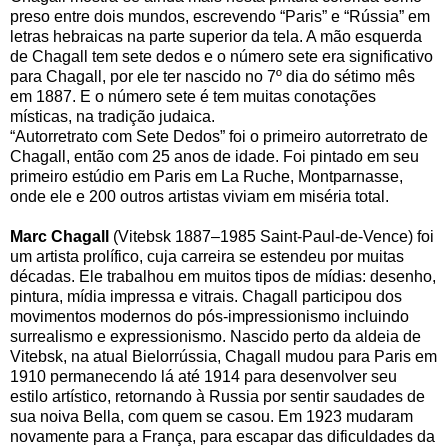
preso entre dois mundos, escrevendo “Paris” e “Rússia” em
letras hebraicas na parte superior da tela. A mão esquerda
de Chagall tem sete dedos e o número sete era significativo
para Chagall, por ele ter nascido no 7º dia do sétimo mês
em 1887. E o número sete é tem muitas conotações
místicas, na tradição judaica.
“Autorretrato com Sete Dedos” foi o primeiro autorretrato de
Chagall, então com 25 anos de idade. Foi pintado em seu
primeiro estúdio em Paris em La Ruche, Montparnasse,
onde ele e 200 outros artistas viviam em miséria total.
Marc Chagall
(Vitebsk 1887–1985 Saint-Paul-de-Vence) foi
um artista prolífico, cuja carreira se estendeu por muitas
décadas. Ele trabalhou em muitos tipos de mídias: desenho,
pintura, mídia impressa e vitrais. Chagall participou dos
movimentos modernos do pós-impressionismo incluindo
surrealismo e expressionismo. Nascido perto da aldeia de
Vitebsk, na atual Bielorrússia, Chagall mudou para Paris em
1910 permanecendo lá até 1914 para desenvolver seu
estilo artístico, retornando à Russia por sentir saudades de
sua noiva Bella, com quem se casou. Em 1923 mudaram
novamente para a França, para escapar das dificuldades da