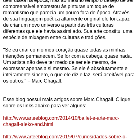
desfrutava na época, mas ao mesmo tempo o desejo de ser
compreensível emprestou às pinturas um toque de
romantismo que parecia um pouco fora de época. Através
de sua linguagem poética altamente original ele foi capaz
de criar um novo universo a partir das três culturas
diferentes que ele havia assimilado. Sua arte constitui uma
espécie de mixagem entre culturas e tradições.
"Se eu criar com o meu coração quase todas as minhas
intenções permanecem. Se for com a cabeça, quase nada.
Um artista não deve ter medo de ser ele mesmo, de
expressar apenas a si mesmo. Se ele é absolutamente e
inteiramente sincero, o que ele diz e faz, será aceitável para
os outros." – Marc Chagall.
Esse blog possui mais artigos sobre Marc Chagall. Clique
sobre os links abaixo para ver alguns:
http://www.arteeblog.com/2014/10/ballet-e-arte-marc-
chagall-aleko-and.html
http://www.arteeblog.com/2015/07/curiosidades-sobre-o-