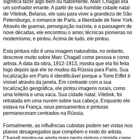
significa fazer algo bem ou habilmente. Marc Chagall era
um sonhador errante. A partir de sua humilde cidade natal
de Vitebsk, Belarus, ele saiu para viver a grandeza de São
Petersburgo, o romance de Paris, a liberdade de New York.
Através de guerras, perseguição nazista, e a passagem de
nove décadas, ele encontrou o amor, técnicas pioneiras no
modernismo, e pintou. Acima de tudo, ele pintou.
Esta pintura não é uma imagem naturalista, no entanto,
descreve muito sobre Marc Chagall como pessoa e como
artista. A data da obra, 1912-1913, mostra que ela foi feita
logo depois que ele se mudou da Rússia para Paris. Sua
localização em Paris é identificável porque a Torre Eiffel é
visível através da janela. Em contraste com a sua
localização geográfica, ele pintou imagens rurais, como
uma leiteira e uma vaca. Sua cidade natal, Vitebsk, foi
retratada em uma nuvem sobre sua cabeça. Enquanto ele
estava na França, seus pensamentos e pinturas
permaneceram centrados na Rússia.
Formalmente, as influências cubistas podem ser vistas nos
planos desagregados que compõem o rosto do artista.
Chagall mostra-se ainda mais nesta pintura colorida como