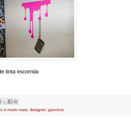
e tinta escorrida
gn e muito mais
,
designer
,
ganchos