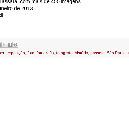
 Tassara, com mais de 400 imagens.
neiro de 2013
il
ner
,
exposição
,
foto
,
fotografia
,
fotógrafo
,
história
,
passeio
,
São Paulo
,