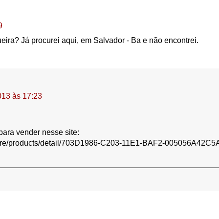
9
ra? Já procurei aqui, em Salvador - Ba e não encontrei.
013 às 17:23
ara vender nesse site:
tore/products/detail/703D1986-C203-11E1-BAF2-005056A42C5