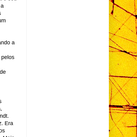
 a
s
 um
ando a
 pelos
 de
s
,
ndt.
z. Era
os