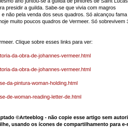
esmo ano juntou-se à guilda de pintores de Saint Lucas
ra presidir a guilda. Sabe-se que vivia com magros
, e não pela venda dos seus quadros. Só alcançou fama
oje muito poucos quadros de Vermeer. Só sobrevivem 
meer. Clique sobre esses links para ver:
storia-da-obra-de-johannes-vermeer.html
storia-da-obra-de-johannes-vermeer.html
ise-da-pintura-woman-holding.html
ise-de-woman-reading-letter-de.html
aptado ©Arteeblog - não copie esse artigo sem autor
ilhe, usando os ícones de compartilhamento para e-