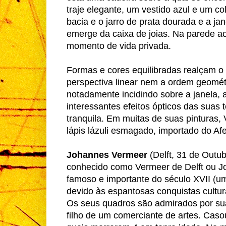
traje elegante, um vestido azul e um co
bacia e o jarro de prata dourada e a ja
emerge da caixa de joias. Na parede 
momento de vida privada.
Formas e cores equilibradas realçam o 
perspectiva linear nem a ordem geométri
notadamente incidindo sobre a janela, 
interessantes efeitos ópticos das suas 
tranquila. Em muitas de suas pinturas,
lápis lázuli esmagado, importado do Af
Johannes Vermeer
(Delft, 31 de Outu
conhecido como Vermeer de Delft ou J
famoso e importante do século XVII (u
devido às espantosas conquistas cultur
Os seus quadros são admirados por suas
filho de um comerciante de artes. Caso