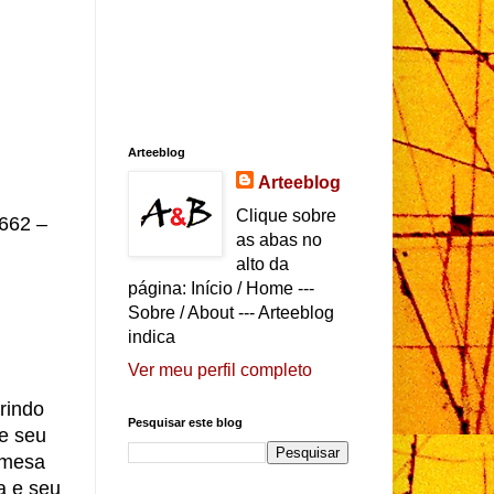
Arteeblog
Arteeblog
Clique sobre
662 –
as abas no
alto da
página: Início / Home ---
Sobre / About --- Arteeblog
indica
Ver meu perfil completo
rindo
Pesquisar este blog
 e seu
 mesa
a e seu