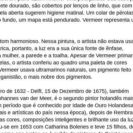
lete dourado, são cobertos por lenços de linho, que com
nela aberta sugerem higiene matinal. Um colar de pérola
ao fundo, um mapa está pendurado. Vermeer representa
tom harmonioso. Nessa pintura, o artista não estava us
ca, portanto, a luz era a sua única fonte de ênfase,
a mulher, a parede e a toalha. Apesar de Vermeer primar
telas, o artista conferiu ao quadro uma paleta de cores
 Vermeer usava ultramarinos naturais, um pigmento feito
eganistão, o mais nobre dos pigmentos.
bro de 1632 - Delft, 15 de Dezembro de 1675), também
ohannes van der Meer, é o segundo pintor holandês mai
m período que é conhecido por Idade de Ouro Holandesa
ais e artísticas do país nessa época), depois de Rembra
 cores, composições inteligentes e brilhante uso da lu
u-se em 1653 com Catharina Bolenes e teve 15 filhos, d