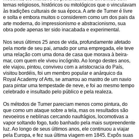
temas religiosos, históricos ou mitológicos que o vinculavam
às tradições culturais de sua época. A arte de Turner é livre
e solta e embora muitos o considerem como um dos pais da
arte moderna, do impressionismo e abstracionismo, sua
obra pode apenas ter sido inacabada e experimental.
Nos seus últimos 25 anos de vida, profundamente afetado
pela morte de seu pai, amado por uma empregada, ele teve
uma relação com uma dona de casa que morava à beira-
mar, com quem ele viveu incógnito. Ao longo destes anos,
ele viajou, pintou, conviveu com a aristocracia do País,
visitou bordéis, foi um membro popular e anárquico da
Royal Academy of Arts, se amarrou ao mastro de um navio
para pintar uma tempestade de neve, e foi ao mesmo tempo
celebrado e insultado pelo público e pela realeza.
Os métodos de Turner pareciam menos como pintura, do
que como um ataque sobre a tela, mas os resultados são
nevoeiros e neblinas cercando naufrágios, locomotivas a
vapor soltando fogo, tudo banhado pela mais surpreendente
luz. Ao longo de seus últimos anos, ele continuou a viajar
pela Europa, e fez sua última viagem em 1845. Expôs suas