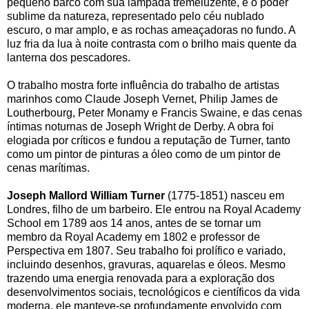
pequeno barco com sua lâmpada tremeluzente, e o poder
sublime da natureza, representado pelo céu nublado
escuro, o mar amplo, e as rochas ameaçadoras no fundo. A
luz fria da lua à noite contrasta com o brilho mais quente da
lanterna dos pescadores.
O trabalho mostra forte influência do trabalho de artistas
marinhos como Claude Joseph Vernet, Philip James de
Loutherbourg, Peter Monamy e Francis Swaine, e das cenas
íntimas noturnas de Joseph Wright de Derby. A obra foi
elogiada por críticos e fundou a reputação de Turner, tanto
como um pintor de pinturas a óleo como de um pintor de
cenas marítimas.
Joseph Mallord William Turner
(1775-1851) nasceu em
Londres, filho de um barbeiro. Ele entrou na Royal Academy
School em 1789 aos 14 anos, antes de se tornar um
membro da Royal Academy em 1802 e professor de
Perspectiva em 1807. Seu trabalho foi prolífico e variado,
incluindo desenhos, gravuras, aquarelas e óleos. Mesmo
trazendo uma energia renovada para a exploração dos
desenvolvimentos sociais, tecnológicos e científicos da vida
moderna, ele manteve-se profundamente envolvido com