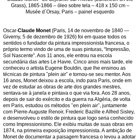
Grass), 1865-1866 – óleo sobre tela – 418 x 150 cm –
Musée d´Orsay, Paris – painel esquerdo
Oscar-
Claude Monet
(Paris, 14 de novembro de 1840 —
Giverny, 5 de dezembro de 1926) foi em quase todos os
sentidos o fundador da pintura impressionista francesa, o
próprio termo vindo de uma de suas pinturas, “Impressão,
Sol Nascente”. Aos 11 anos, ele entrou na escola
secundária das artes Le Havre. Cinco anos mais tarde, ele
conheceu o artista Eugene Bouldin, que lhe ensinou as
técnicas de pintura "plein air" e tornou-se seu mentor. Aos
16 anos, Monet deixou a escola, indo para Paris, onde em
vez de estudar as obras de arte dos grandes mestres,
sentava-se à janela e pintava o que via fora. Aos 28 anos,
depois de sair do exército e da guerra na Algéria, de volta
em Paris, estudou os métodos "en plein air", juntamente
com Pierre-Auguste Renoir, Frederic Bazille e Alfred Sisley,
e desenvolveu o estilo de pintura que logo seria conhecido
como Impressionismo. Ele exibiu muitas de suas obras em
1874, na primeira exposição impressionista. A ambição de
Monet de documentar a paisagem francesa o levou a adotar