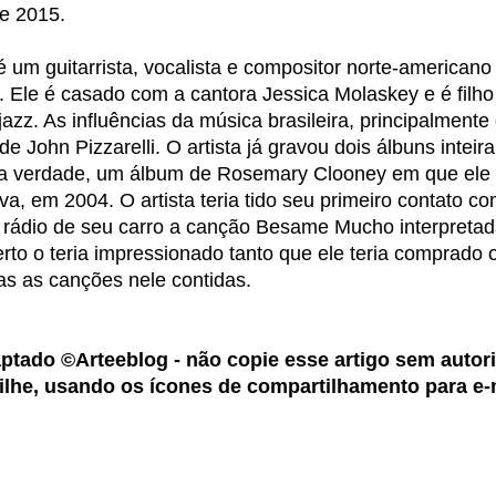
e 2015.
) é um guitarrista, vocalista e compositor norte-americano
 Ele é casado com a cantora Jessica Molaskey e é filho
 jazz. As influências da música brasileira, principalmente
e John Pizzarelli. O artista já gravou dois álbuns intei
 (na verdade, um álbum de Rosemary Clooney em que ele 
, em 2004. O artista teria tido seu primeiro contato co
o rádio de seu carro a canção Besame Mucho interpretad
erto o teria impressionado tanto que ele teria comprado 
as as canções nele contidas.
aptado ©Arteeblog - não copie esse artigo sem autor
ilhe, usando os ícones de compartilhamento para e-