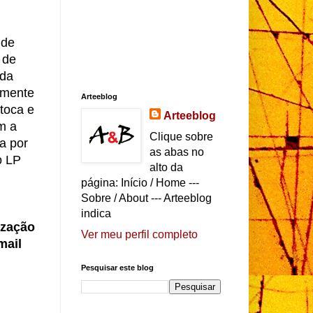
 de
 de
 da
ramente
Arteeblog
toca e
Arteeblog
m a
Clique sobre
a por
as abas no
o LP
alto da
página: Início / Home ---
Sobre / About --- Arteeblog
indica
ização
Ver meu perfil completo
mail
Pesquisar este blog