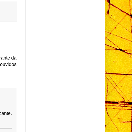
rante da
 ouvidos
cante.