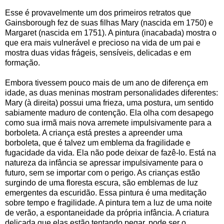
Esse é provavelmente um dos primeiros retratos que
Gainsborough fez de suas filhas Mary (nascida em 1750) e
Margaret (nascida em 1751). A pintura (inacabada) mostra o
que era mais vulnerável e precioso na vida de um pai e
mostra duas vidas frágeis, sensíveis, delicadas e em
formação.
Embora tivessem pouco mais de um ano de diferença em
idade, as duas meninas mostram personalidades diferentes:
Mary (à direita) possui uma frieza, uma postura, um sentido
sabiamente maduro de contenção. Ela olha com desapego
como sua irmã mais nova arremete impulsivamente para a
borboleta. A criança está prestes a apreender uma
borboleta, que é talvez um emblema da fragilidade e
fugacidade da vida. Ela não pode deixar de fazê-lo. Está na
natureza da infância se apressar impulsivamente para o
futuro, sem se importar com o perigo. As crianças estão
surgindo de uma floresta escura, são emblemas de luz
emergentes da escuridão. Essa pintura é uma meditação
sobre tempo e fragilidade. A pintura tem a luz de uma noite
de verão, a espontaneidade da própria infância. A criatura
delicada que elas estão tentando pegar, pode ser o