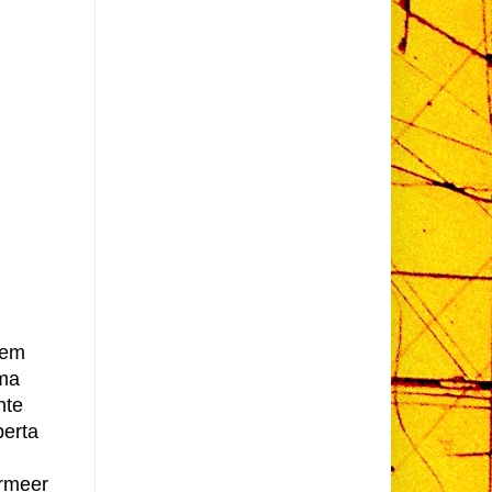
vem
Uma
nte
berta
ermeer