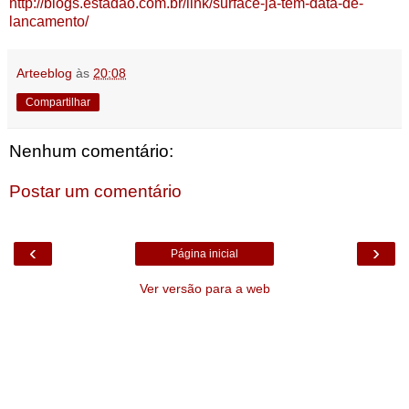
http://blogs.estadao.com.br/link/surface-ja-tem-data-de-
lancamento/
Arteeblog
às
20:08
Compartilhar
Nenhum comentário:
Postar um comentário
‹
›
Página inicial
Ver versão para a web