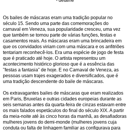
- detalhe
Os bailes de máscaras eram uma tradição popular no
século 15. Sendo uma parte das comemorações do
carnaval em Veneza, sua popularidade cresceu, uma vez
que também se tornou parte de várias funções, festas e
casamentos reais. As máscaras eram uma brincadeira em
que os convidados viriam com uma máscara e os anfitriões
tentariam reconhecê-los. Era uma espécie de jogo de festa
que é praticado até hoje. O artista representou um
acontecimento histórico glorioso que é a essência das
"festas a fantasia" de hoje. E no Carnaval de Veneza, as
pessoas usam trajes exagerados e diversificados, que é
uma tradição descendente do baile de máscaras.
Os extravagantes bailes de máscaras que eram realizados
em Paris, Bruxelas e outras cidades europeias durante as
seis semanas antes da quarta-feira de cinzas estavam entre
os mais falados espetáculos do final do século XIX. A partir
da meia-noite até às cinco horas da manhã, as desafiadoras
mulheres jovens do demi-monde (mulheres jovens cuja
conduta ou falta de linhagem familiar as configurava para