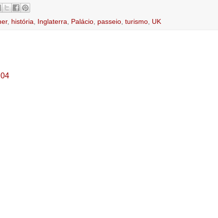
ner
,
história
,
Inglaterra
,
Palácio
,
passeio
,
turismo
,
UK
:04