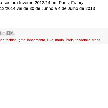
ta-costura Inverno 2013/14 em Paris, França
013/2014 vai de 30 de Junho a 4 de Julho de 2013
ner
,
fashion
,
grife
,
lançamento
,
luxo
,
moda
,
Paris
,
tendência
,
trend