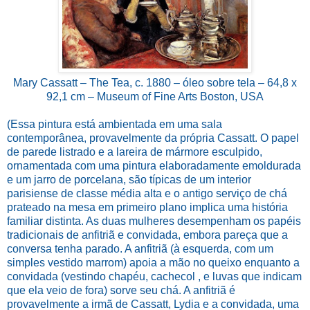
Mary Cassatt – The Tea, c. 1880 – óleo sobre tela – 64,8 x
92,1 cm – Museum of Fine Arts Boston, USA
(Essa pintura está ambientada em uma sala
contemporânea, provavelmente da própria Cassatt. O papel
de parede listrado e a lareira de mármore esculpido,
ornamentada com uma pintura elaboradamente emoldurada
e um jarro de porcelana, são típicas de um interior
parisiense de classe média alta e o antigo serviço de chá
prateado na mesa em primeiro plano implica uma história
familiar distinta. As duas mulheres desempenham os papéis
tradicionais de anfitriã e convidada, embora pareça que a
conversa tenha parado. A anfitriã (à esquerda, com um
simples vestido marrom) apoia a mão no queixo enquanto a
convidada (vestindo chapéu, cachecol , e luvas que indicam
que ela veio de fora) sorve seu chá. A anfitriã é
provavelmente a irmã de Cassatt, Lydia e a convidada, uma