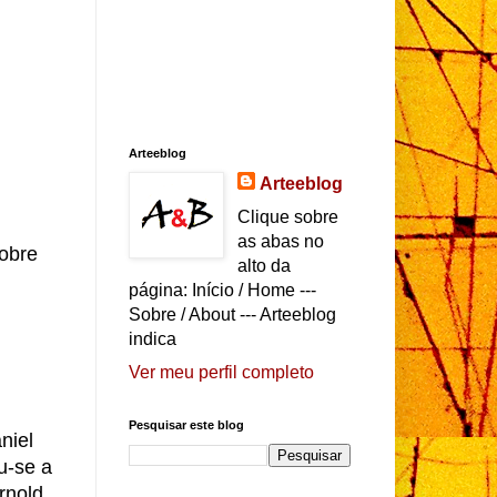
Arteeblog
Arteeblog
Clique sobre
as abas no
sobre
alto da
página: Início / Home ---
Sobre / About --- Arteeblog
indica
Ver meu perfil completo
Pesquisar este blog
niel
u-se a
rnold