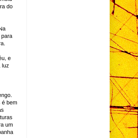
ra do
 Na
a para
ra.
éu, e
 luz
engo.
s é bem
as
turas
ra um
spanha