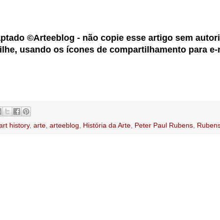
aptado ©Arteeblog - não copie esse artigo sem autor
ilhe, usando os ícones de compartilhamento para e-
art history
,
arte
,
arteeblog
,
História da Arte
,
Peter Paul Rubens
,
Ruben