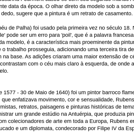
te data da época. O olhar direto da modelo sob a somb
dedo, sugere que a pintura é um retrato de casamento.
péu de Palha) foi usado pela primeira vez no século 18.
e' pode ser um erro para 'poil', que é a palavra frances
da modelo, é a característica mais proeminente da pintu
o trabalho prosseguia, adicionando uma terceira tira de
m na base. As adições criaram uma maior extensão de c
 contrastam com o céu mais claro à esquerda, de onde a
elo.
 1577 - 30 de Maio de 1640) foi um pintor barroco flam
e que enfatizava movimento, cor e sensualidade, Ruben
mistas, retratos, paisagens e pinturas históricas de tem
nistrar um grande estúdio na Antuérpia, que produzia pin
om colecionadores de arte em toda a Europa, Rubens e
ucado e um diplomata, condecorado por Filipe IV da E