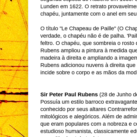
Lunden em 1622. O retrato provavelmen
chapéu, juntamente com o anel em seu 
O título "Le Chapeau de Paille" (O Cha
verdade, o chapéu não é de palha. 'Paill
feltro. O chapéu, que sombreia o rosto 
Rubens ampliou a pintura à medida que 
madeira à direita e ampliando a image
Rubens adicionou nuvens à direita que
incide sobre o corpo e as mãos da mod
Sir Peter Paul Rubens
(28 de Junho de
Possuía um estilo barroco extravagant
conhecido por seus altares Contrarrefor
mitológicos e alegóricos. Além de admi
que eram populares com a nobreza e c
estudioso humanista, classicamente ed