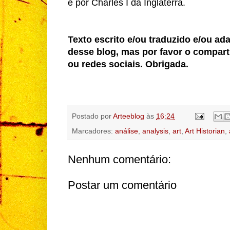
e por Charles I da Inglaterra.
Texto escrito e/ou traduzido e/ou ad
desse blog, mas por favor o compart
ou redes sociais. Obrigada.
Postado por
Arteeblog
às
16:24
Marcadores:
análise
,
analysis
,
art
,
Art Historian
,
Nenhum comentário:
Postar um comentário