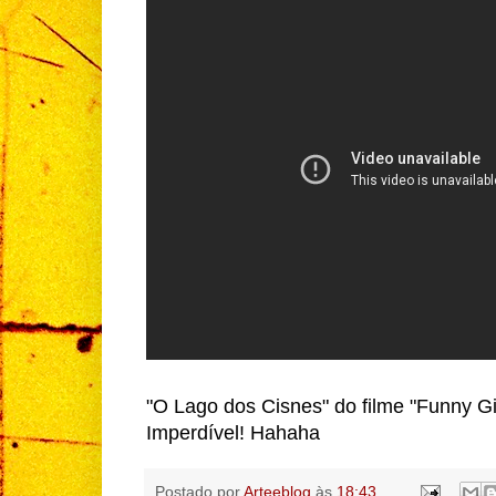
"O Lago dos Cisnes" do filme "Funny Gi
Imperdível! Hahaha
Postado por
Arteeblog
às
18:43