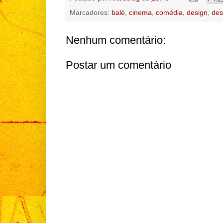
Marcadores:
balé
,
cinema
,
comédia
,
design
,
des
Nenhum comentário:
Postar um comentário