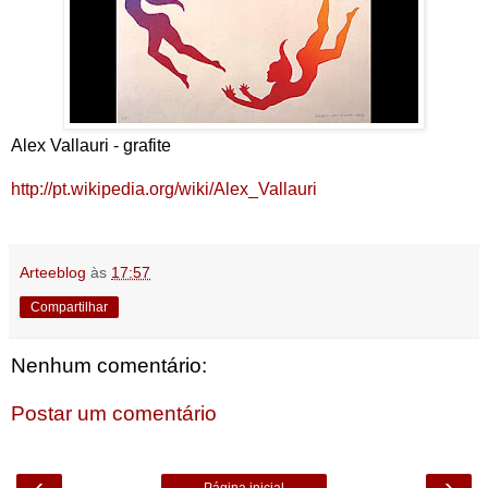
Alex Vallauri - grafite
http://pt.wikipedia.org/wiki/Alex_Vallauri
Arteeblog
às
17:57
Compartilhar
Nenhum comentário:
Postar um comentário
‹
›